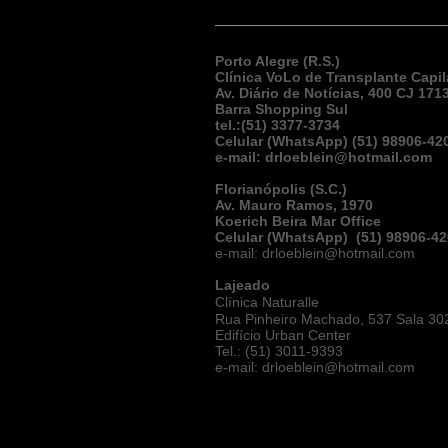
Porto Alegre (R.S.)
Clínica VoLo de Transplante Capil
Av. Diário de Notícias, 400 CJ 171
Barra Shopping Sul
tel.:(51) 3377-3734
Celular (WhatsApp) (51) 98906-42
e-mail:
drloeblein@hotmail.com
Florianópolis (S.C.)
Av. Mauro Ramos, 1970
Koerich Beira Mar Office
Celular (WhatsApp) (51) 98906-4
e-mail:
drloeblein@hotmail.com
Lajeado
Clínica Naturalle
Rua Pinheiro Machado, 537 Sala 30
Edifício Urban Center
Tel.: (51) 3011-9393
e-mail:
drloeblein@hotmail.com