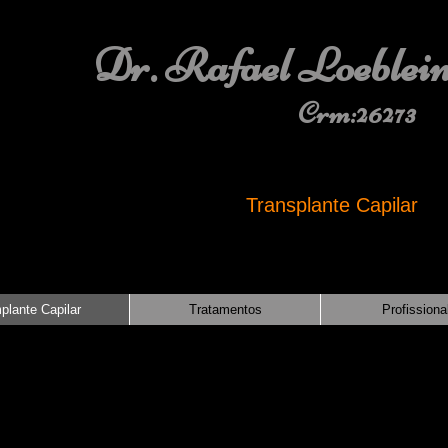
Dr. Rafael Loeblei
Crm:26273
T
Transplante Capilar
T d
plante Capilar
Tratamentos
Profissiona