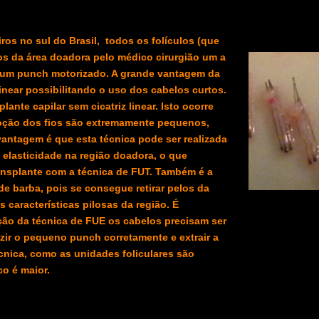
os no sul do Brasil, todos os folículos (que
os da área doadora pelo médico cirurgião um a
 um punch motorizado. A grande vantagem da
linear possibilitando o uso dos cabelos curtos.
ante capilar sem cicatriz linear.
Isto ocorre
emoção dos fios são extremamente pequenos,
vantagem é que esta técnica pode ser realizada
elasticidade na região doadora, o que
ransplante com a técnica de FUT. Também é a
de barba, pois se consegue retirar pelos da
 características pilosas da região.
É
ção da técnica de FUE os cabelos precisam ser
ir o pequeno punch corretamente e extrair a
cnica, como as unidades foliculares são
lo do Site
co é maior.