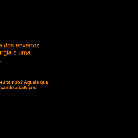
da dos enxertos
urgia e uma
.
seu tempo? Aquele que
çando a calvície.