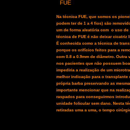
F
FUE
E
Na técnica FUE, que somos os pioneir
podem ter de 1 a 4 fios) são removid
um de forma aleatória com o uso de
técnica de FUE é não deixar cicatriz 
É conhecida como a técnica de transpl
porque os orifícios feitos para a r
com 0.8 a 0.9mm de diâmetro. Outra 
nos pacientes que não possuem boa 
impediria a realização de um microt
melhor indicação para o transplante 
própria barba preservando as mesmas
importante mencionar que na realiza
raspados para conseguirmos introduz
unidade folicular sem dano.
Nesta té
retiradas uma a uma, o tempo cirúrgi