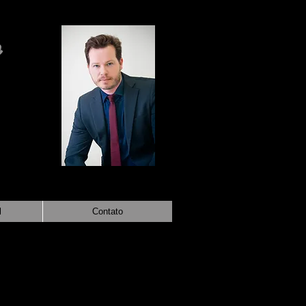
n
o Site
l
Contato