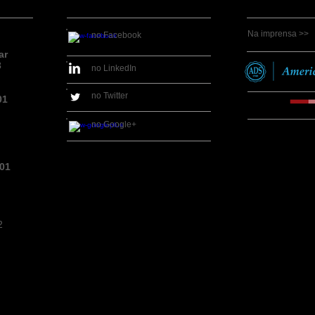
Na imprensa >>
no Facebook
ar
3
no LinkedIn
no Twitter
01
no Google+
201
2