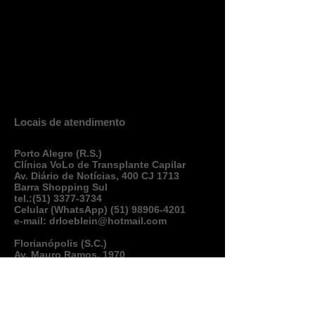
Locais de atendimento
Porto Alegre (R.S.)
Clínica VoLo de Transplante Capilar
Av. Diário de Notícias, 400 CJ 1713
Barra Shopping Sul
tel.:
(51) 3377-3734
Celular (WhatsApp)
(51) 98906-4201
e-mail:
drloeblein@hotmail.com
Florianópolis (S.C.)
Av. Mauro Ramos, 1970
Koerich Beira Mar Office
Celular (WhatsApp)
(51) 98906-4201
e-mail:
drloeblein@hotmail.com
Lajeado