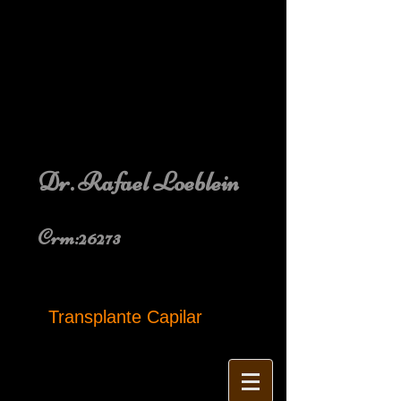
Lajeado
(51) 3011-9393
Bento Gonçalves
(54) 3452-
1706
Santa Cruz do Sul (51)
3056.2494
Dr. Rafael Loeblein
Crm:26273
T
Transplante Capilar
T do Site